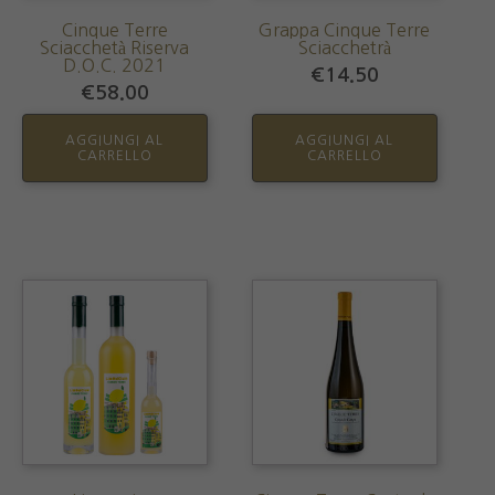
Cinque Terre
Grappa Cinque Terre
Sciacchetà Riserva
Sciacchetrà
D.O.C. 2021
€
14.50
€
58.00
AGGIUNGI AL
AGGIUNGI AL
CARRELLO
CARRELLO
Questo
prodotto
ha
più
varianti.
Le
opzioni
possono