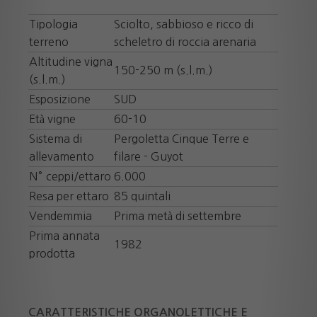
Tipologia
Sciolto, sabbioso e ricco di
terreno
scheletro di roccia arenaria
Altitudine vigna
150-250 m (s.l.m.)
(s.l.m.)
Esposizione
SUD
Età vigne
60-10
Sistema di
Pergoletta Cinque Terre e
allevamento
filare - Guyot
N° ceppi/ettaro
6.000
Resa per ettaro
85 quintali
Vendemmia
Prima metà di settembre
Prima annata
1982
prodotta
CARATTERISTICHE ORGANOLETTICHE E