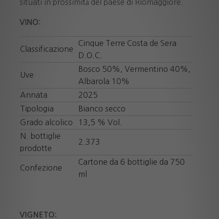
situati in prossimità del paese di Riomaggiore.
VINO:
Cinque Terre Costa de Sera
Classificazione
D.O.C.
Bosco 50%, Vermentino 40%,
Uve
Albarola 10%
Annata
2025
Tipologia
Bianco secco
Grado alcolico
13,5 % Vol.
N. bottiglie
2.373
prodotte
Cartone da 6 bottiglie da 750
Confezione
ml
VIGNETO: