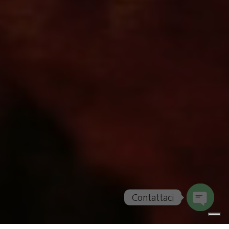
Contattaci
Open
chaty