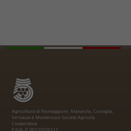
product
page
Agricoltura di Riomaggiore, Manarola, Corniglia,
Vernazza e Monterosso Società Agricola
Cooperativa
P.IVA: IT 00132070111