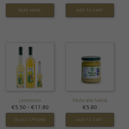
READ MORE
ADD TO CART
This
product
has
multiple
variants.
The
options
may
Limoncino
Pesto alla Salvia
be
Price
€
5.50
–
€
17.80
€
5.80
chosen
range:
€5.50
on
SELECT OPTIONS
ADD TO CART
through
the
€17.80