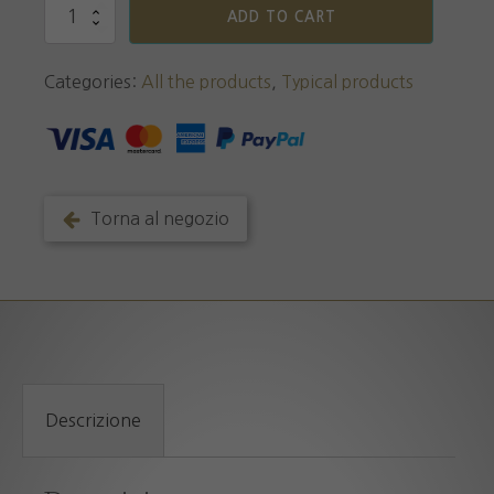
Marmellata
ADD TO CART
al
Limone
quantity
Categories:
All the products
,
Typical products
Torna al negozio
Descrizione