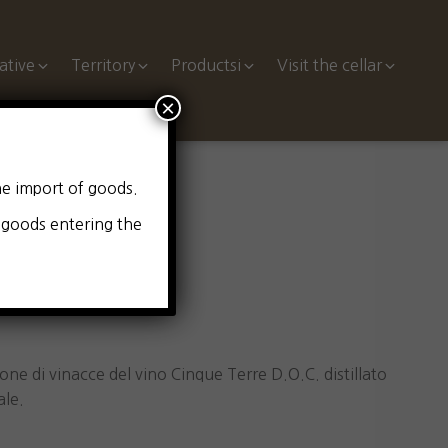
ative
Territory
Productsi
Visit the cellar
×
he import of goods.
l goods entering the
e Terre
ne di vinacce del vino Cinque Terre D.O.C. distillato
ale.