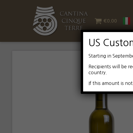
€
0.00
US Custo
Starting in Septemb
Recipients will be re
country.
If this amount is not