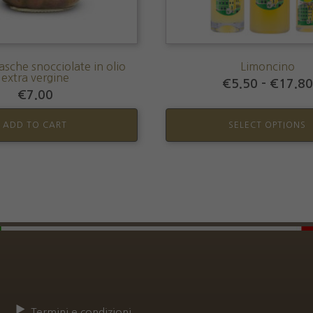
chosen
on
the
product
asche snocciolate in olio
Limoncino
page
extra vergine
€
5.50
–
€
17.80
€
7.00
ADD TO CART
SELECT OPTIONS
Termini e condizioni