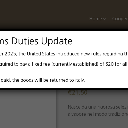
Home
Cooper
ms Duties Update
er 2025, the United States introduced new rules regarding t
quired to pay a fixed fee (currently established) of $20 for al
Grappa Cinqu
 paid, the goods will be returned to Italy.
€
21.50
Nasce da una rigorosa selezio
a vapore nel modo tradizion