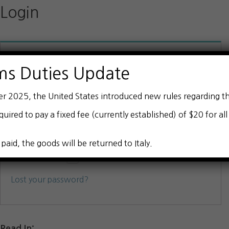
Login
Required
Username or email address
*
ms Duties Update
er 2025, the United States introduced new rules regarding t
Required
Password
*
quired to pay a fixed fee (currently established) of $20 for al
 paid, the goods will be returned to Italy.
LOG IN
Remember me
Lost your password?
Read In: